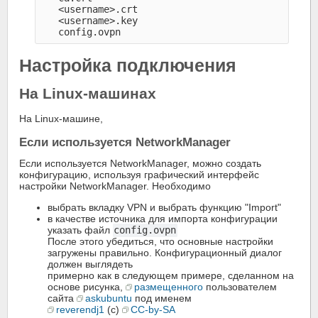
   <username>.crt

   <username>.key

Настройка подключения
На Linux-машинах
На Linux-машине,
Если используется NetworkManager
Если используется NetworkManager, можно создать
конфигурацию, используя графический интерфейс
настройки NetworkManager. Необходимо
выбрать вкладку VPN и выбрать функцию "Import"
в качестве источника для импорта конфигурации
указать файл
config.ovpn
После этого убедиться, что основные настройки
загружены правильно. Конфигурационный диалог
должен выглядеть
примерно как в следующем примере, сделанном на
основе рисунка,
размещенного
пользователем
сайта
askubuntu
под именем
reverendj1
(c)
CC-by-SA